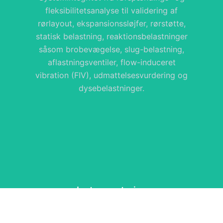
fleksibilitetsanalyse til validering af
rørlayout, ekspansionssløjfer, rørstøtte,
statisk belastning, reaktionsbelastninger
såsom brobevægelse, slug-belastning,
aflastningsventiler, flow-induceret
vibration (FIV), udmattelsesvurdering og
dysebelastninger.
Instrumentering
Design af styresystemer (SCADA/DCS),
sikkerhedssystemer ESD, HIPS og Fire &