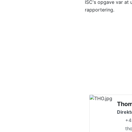
ISC's opgave var at 
rapportering.
Thom
Direkt
+4
th