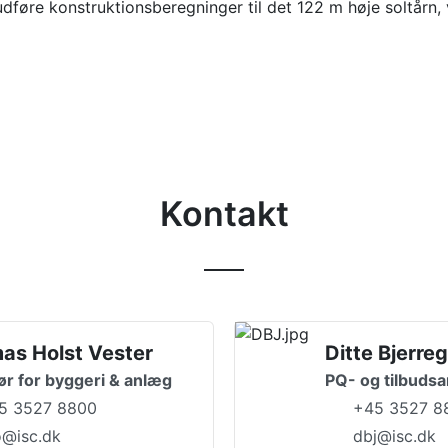
udføre konstruktionsberegninger til det 122 m høje soltårn,
Kontakt
as Holst Vester
Ditte Bjerre
ør for byggeri & anlæg
PQ- og tilbudsa
5 3527 8800
+45 3527 8
o@isc.dk
dbj@isc.dk