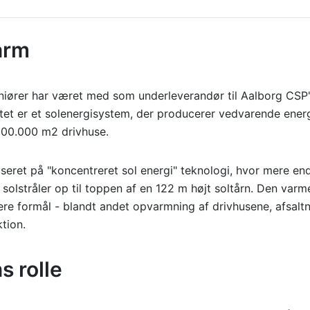
arm
iører har været med som underleverandør til Aalborg CSP's
ktet er et solenergisystem, der producerer vedvarende energ
 200.000 m2 drivhuse.
seret på "koncentreret sol energi" teknologi, hvor mere en
 solstråler op til toppen af en 122 m højt soltårn. Den varm
lere formål - blandt andet opvarmning af drivhusene, afsaltn
ktion.
s rolle