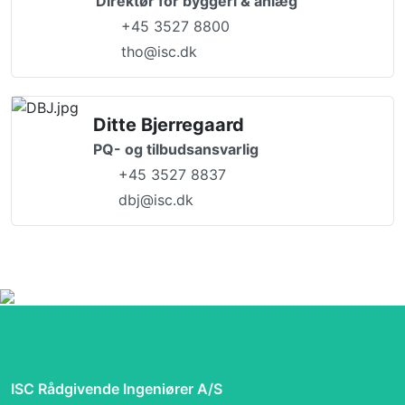
Direktør for byggeri & anlæg
+45 3527 8800
tho@isc.dk
Ditte Bjerregaard
PQ- og tilbudsansvarlig
+45 3527 8837
dbj@isc.dk
ISC Rådgivende Ingeniører A/S